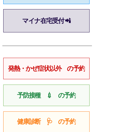
マイナ在宅受付 📲
発熱・かぜ症状以外 の予約
予防接種 💉 の予約
健康診断 🩺 の予約