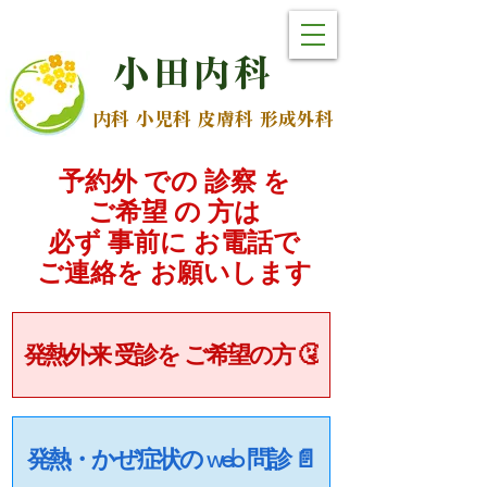
小
田
内
科
内科 小児科 皮膚科 形成外科
予約外 での 診察 を
ご希望 の 方は
必ず 事前に お電話で
​ご連絡を お願いします
発熱外来 受診を ご希望の方 🤧
発熱・かぜ症状の web 問診 📄