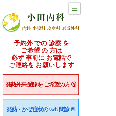
小
田
内
科
内科 小児科 皮膚科 形成外科
予約外 での 診察 を
ご希望 の 方は
必ず 事前に お電話で
​ご連絡を お願いします
発熱外来 受診を ご希望の方 🤧
発熱・かぜ症状の web 問診 📄