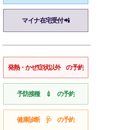
マイナ在宅受付 📲
発熱・かぜ症状以外 の予約
予防接種 💉 の予約
健康診断 🩺 の予約