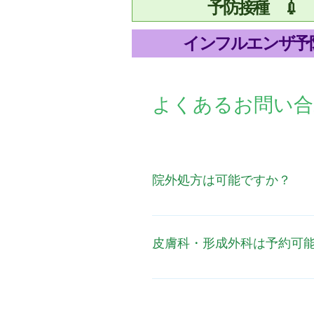
予防接種 💉
インフルエンザ予
よくあるお問い合
院外処方は可能ですか？
可能です。 基本的には院内処
処方も可能です。 その際は、
皮膚科・形成外科は予約可
いただきます。
現在、皮膚科・形成外科の診療の
けます。診察希望内容とご都合
す。 都合により臨時休診とさ