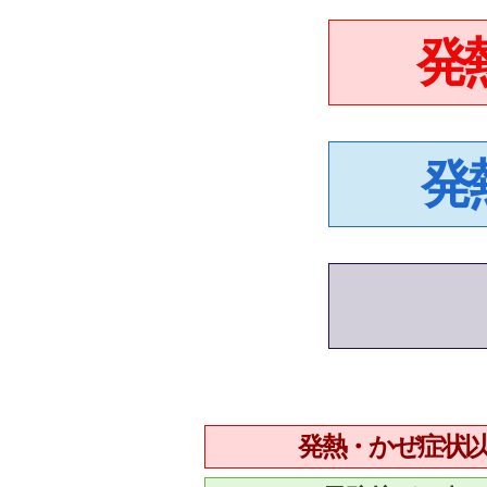
発
発
発熱・かぜ症状