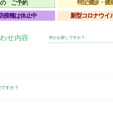
特定健診・健康
 の ご予約
防接種は休止中
新型コロナウイ
わせ内容
方としておりますが、 院内に準備のないお薬を希望の際には、
すべてのお薬が院外処方となります。 ご希望の薬局様へ連絡さ
能ですか？
web予約は受け付けておりません。​ お電話にてご予約してい
のよい日をお知らせください。折り返しお電話させていただき
せていただく場合がございます。 ご迷惑をおかけしますが、ご