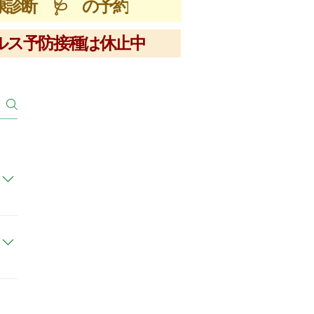
診断 🩺 の予約
ルス予防接種は休止中
院外
せて
ただ
ま
了承