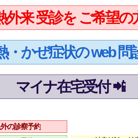
熱外来 受診を ご希望の方
熱・かぜ症状の web 問診
マイナ在宅受付 📲
以外の診察予約