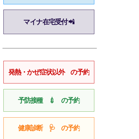
マイナ在宅受付 📲
発熱・かぜ症状以外 の予約
予防接種 💉 の予約
健康診断 🩺 の予約