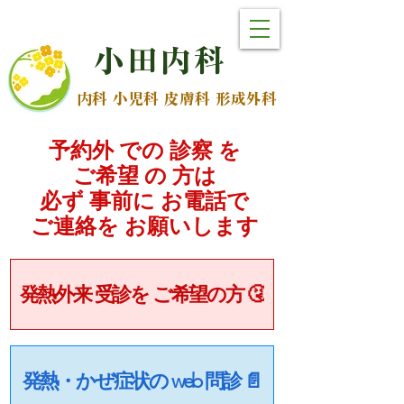
小
田
内
科
内科 小児科 皮膚科 形成外科
予約外 での 診察 を
ご希望 の 方は
必ず 事前に お電話で
​ご連絡を お願いします
発熱外来 受診を ご希望の方 🤧
発熱・かぜ症状の web 問診 📄