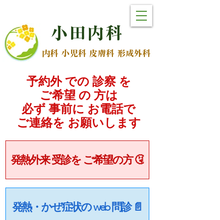
小
田
内
科
内科 小児科 皮膚科 形成外科
予約外 での 診察 を
ご希望 の 方は
必ず 事前に お電話で
​ご連絡を お願いします
発熱外来 受診を ご希望の方 🤧
発熱・かぜ症状の web 問診 📄