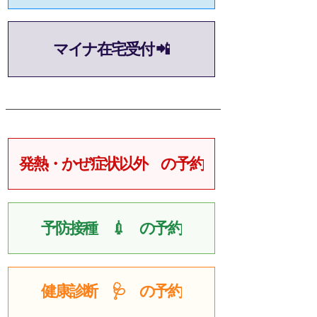
マイナ在宅受付 📲
発熱・かぜ症状以外 の予約
予防接種 💉 の予約
健康診断 🩺 の予約