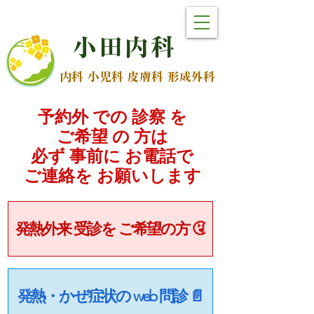
小
田
内
科
内科 小児科 皮膚科 形成外科
予約外 での 診察 を
ご希望 の 方は
必ず 事前に お電話で
​ご連絡を お願いします
発熱外来 受診を ご希望の方 🤧
発熱・かぜ症状の web 問診 📄