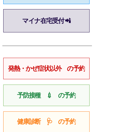
マイナ在宅受付 📲
発熱・かぜ症状以外 の予約
予防接種 💉 の予約
健康診断 🩺 の予約