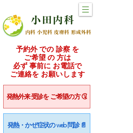
小
田
内
科
内科 小児科 皮膚科 形成外科
予約外 での 診察 を
ご希望 の 方は
必ず 事前に お電話で
​ご連絡を お願いします
発熱外来 受診を ご希望の方 🤧
発熱・かぜ症状の web 問診 📄