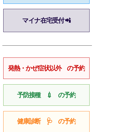
マイナ在宅受付 📲
発熱・かぜ症状以外 の予約
予防接種 💉 の予約
健康診断 🩺 の予約