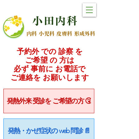
小
田
内
科
内科 小児科 皮膚科 形成外科
予約外 での 診察 を
ご希望 の 方は
必ず 事前に お電話で
​ご連絡を お願いします
発熱外来 受診を ご希望の方 🤧
発熱・かぜ症状の web 問診 📄