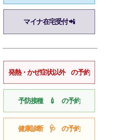
マイナ在宅受付 📲
発熱・かぜ症状以外 の予約
予防接種 💉 の予約
健康診断 🩺 の予約