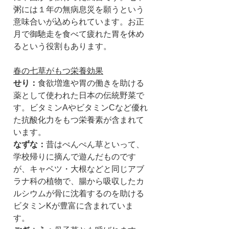
粥には１年の無病息災を願うという
意味合いが込められています。お正
月で御馳走を食べて疲れた胃を休め
るという役割もあります。
春の七草がもつ栄養効果
せり：
食欲増進や胃の働きを助ける
薬として使われた日本の伝統野菜で
す。ビタミンAやビタミンCなど優れ
た抗酸化力をもつ栄養素が含まれて
います。
なずな：
昔はぺんぺん草といって、
学校帰りに摘んで遊んだものです
が、キャベツ・大根などと同じアブ
ラナ科の植物で、腸から吸収したカ
ルシウムが骨に沈着するのを助ける
ビタミンKが豊富に含まれていま
す。