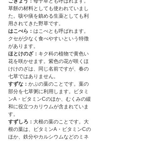
ごぎょう：
母子草とも呼ばれます。
草餅の材料としても使われていまし
た。咳や痰を鎮める生薬としても利
用されてきた野草です。
はこべら：
はこべとも呼ばれます。
クセが少なく食べやすいという特徴
があります。
ほとけのざ：
キク科の植物で黄色い
花を咲かせます。紫色の花が咲くほ
けけのざは、同じ名前ですが、春の
七草ではありません。
すずな：
かぶの葉のことです。葉の
部分を七草粥に利用します。ビタミ
ンA・ビタミンCのほか、むくみの緩
和に役立つカリウムが含まれていま
す。
すずしろ：
大根の葉のことです。大
根の葉は、ビタミンA・ビタミンCの
ほか、鉄分やカルシウムなどのミネ