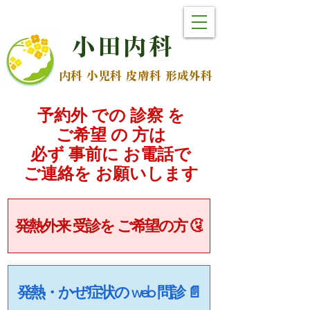
小
田
内
科
内科 小児科 皮膚科 形成外科
予約外 での 診察 を
ご希望 の 方は
必ず 事前に お電話で
​ご連絡を お願いします
発熱外来 受診を ご希望の方 🤧
発熱・かぜ症状の web 問診 📄