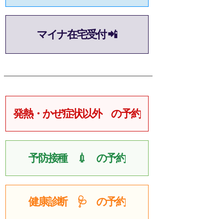
マイナ在宅受付 📲
発熱・かぜ症状以外 の予約
予防接種 💉 の予約
健康診断 🩺 の予約