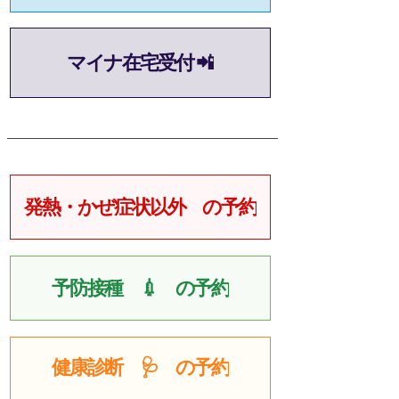
マイナ在宅受付 📲
発熱・かぜ症状以外 の予約
予防接種 💉 の予約
健康診断 🩺 の予約