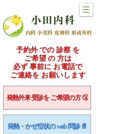
小
田
内
科
内科 小児科 皮膚科 形成外科
予約外 での 診察 を
ご希望 の 方は
必ず 事前に お電話で
​ご連絡を お願いします
発熱外来 受診を ご希望の方 🤧
発熱・かぜ症状の web 問診 📄