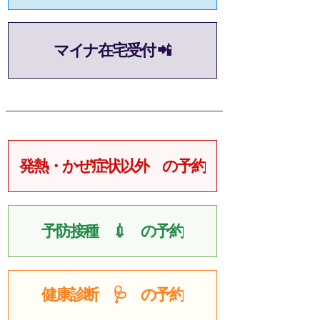
マイナ在宅受付 📲
発熱・かぜ症状以外 の予約
予防接種 💉 の予約
健康診断 🩺 の予約