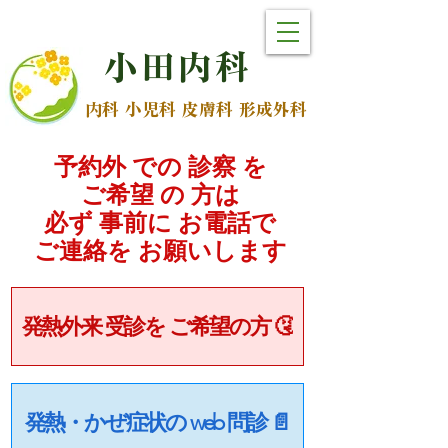
小
田
内
科
内科 小児科 皮膚科 形成外科
予約外 での 診察 を
ご希望 の 方は
必ず 事前に お電話で
​ご連絡を お願いします
発熱外来 受診を ご希望の方 🤧
発熱・かぜ症状の web 問診 📄