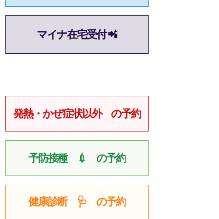
マイナ在宅受付 📲
発熱・かぜ症状以外 の予約
予防接種 💉 の予約
健康診断 🩺 の予約