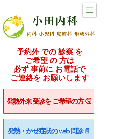
小
田
内
科
内科 小児科 皮膚科 形成外科
予約外 での 診察 を
ご希望 の 方は
必ず 事前に お電話で
​ご連絡を お願いします
発熱外来 受診を ご希望の方 🤧
発熱・かぜ症状の web 問診 📄